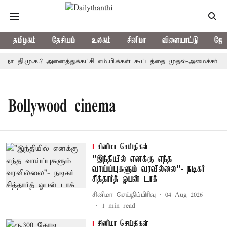
தமிழகம்
தேசியம்
உலகம்
சினிமா
விளையாட்டு
ஜோத
தா தி.மு.க.? அனைத்துக்கட்சி எம்.பி.க்கள் கூட்டத்தை முதல்-அமைச்சர் க
Bollywood cinema
சினிமா செய்திகள்
"இந்தியில் எனக்கு எந்த
வாய்ப்புகளும் வரவில்லை"- நடிகர்
சித்தார்த் ஓபன் டாக்
சினிமா செய்திப்பிரிவு
04 Aug 2026
1
min read
சினிமா செய்திகள்