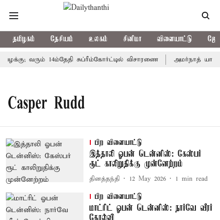
தமிழகம்
தேசியம்
உலகம்
சினிமா
விளையாட்டு
ஜோத
வழக்கு; வரும் 14ம்தேதி சுப்ரீம்கோர்ட்டில் விசாரணை
அமர்நாத் யாத்தி
Casper Rudd
பிற விளையாட்டு
இத்தாலி ஓபன் டென்னிஸ்: கேஸ்பர்
ரூட் காலிறுதிக்கு முன்னேற்றம்
தினத்தந்தி
12 May 2026
1
min read
பிற விளையாட்டு
மாட்ரிட் ஓபன் டென்னிஸ்: நார்வே வீரர்
தோல்வி