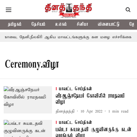
தமிழகம்
தேசியம்
உலகம்
சினிமா
விளையாட்டு
ஜோத
கோவை, தேனி,நீலகிரி ஆகிய மாவட்டங்களுக்கு கன மழை எச்சரிக்கை
Ceremony.விழா
மாவட்ட செய்திகள்
வீரஆஞ்சநேயர் கோவிலில் ராமநவமி
விழா
தினத்தந்தி
10 Apr 2022
1
min read
மாவட்ட செய்திகள்
பவ்டா சுயஉதவி குழுவினருக்கு கடன்
வழங்கும் விழா