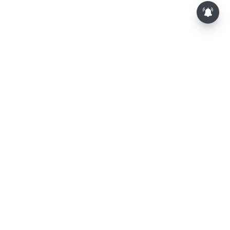
⌄
செய்திகள்
⌄
விளையாட்டு