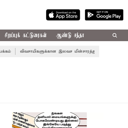
சிறப்புக் கட்டுரைகள்
ஆண்டு சந்தா
விவசாயிகளுக்கான இலவச மின்சாரத்துக்காக ரூ.7,432 கோடி ஒத