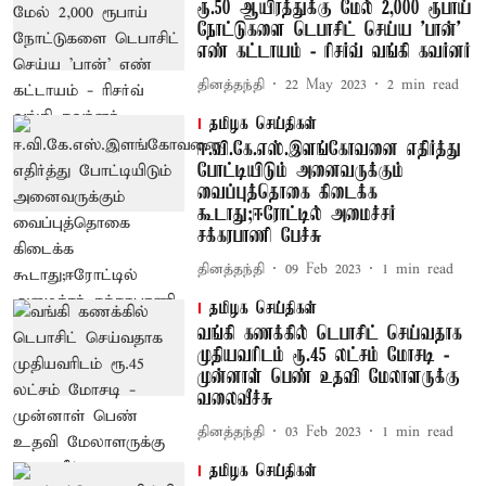
ரூ.50 ஆயிரத்துக்கு மேல் 2,000 ரூபாய்
நோட்டுகளை டெபாசிட் செய்ய 'பான்'
எண் கட்டாயம் - ரிசர்வ் வங்கி கவர்னர்
தினத்தந்தி
22 May 2023
2
min read
தமிழக செய்திகள்
ஈ.வி.கே.எஸ்.இளங்கோவனை எதிர்த்து
போட்டியிடும் அனைவருக்கும்
வைப்புத்தொகை கிடைக்க
கூடாது;ஈரோட்டில் அமைச்சர்
சக்கரபாணி பேச்சு
தினத்தந்தி
09 Feb 2023
1
min read
தமிழக செய்திகள்
வங்கி கணக்கில் டெபாசிட் செய்வதாக
முதியவரிடம் ரூ.45 லட்சம் மோசடி -
முன்னாள் பெண் உதவி மேலாளருக்கு
வலைவீச்சு
தினத்தந்தி
03 Feb 2023
1
min read
தமிழக செய்திகள்