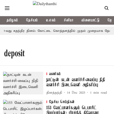
தமிழகம்
தேசியம்
உலகம்
சினிமா
விளையாட்டு
ஜோத
80-வது சுதந்திர தினம்: கோட்டை கொத்தளத்தில் முதல் முறையாக தேசிய கொ
deposit
வணிகம்
நாட்டின் கடன் வளர்ச்சி-வைப்பு நிதி
வளர்ச்சி இடைவெளி அதிகரிப்பு
தினத்தந்தி
14 Dec 2025
1
min read
தேசிய செய்திகள்
153 வேட்பாளர்களும் டெபாசிட்
இழப்பார்கள்: பிரசாந்த் கிஷோரை