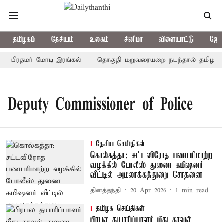
தமிழகம்
தேசியம்
உலகம்
சினிமா
விளையாட்டு
ஜோத
ி - பிரதமர் மோடி இரங்கல்
தொகுதி மறுவரையறை நடந்தால் தமிழக ம
Deputy Commissioner of Police
தேசிய செய்திகள்
கொல்கத்தா: சட்டவிரோத பணபரிமாற்ற
வழக்கில் போலீஸ் துணை கமிஷனர்
வீட்டில் அமலாக்கத்துறை சோதனை
தினத்தந்தி
20 Apr 2026
1
min read
தமிழக செய்திகள்
பிரபல தயாரிப்பாளர் மீது காவல்