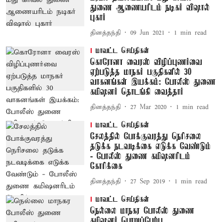
துணை ஆணையரிடம் நடிகர் விஷால்
புகார்
தினத்தந்தி
09 Jun 2021
1
min read
மாவட்ட செய்திகள்
கொரோனா வைரஸ் விழிப்புணர்வை
ஏற்படுத்த மாநகர் பகுதிகளில் 30
வாகனங்கள் இயக்கம்: போலீஸ் துணை
கமிஷனர் தொடங்கி வைத்தார்
தினத்தந்தி
27 Mar 2020
1
min read
மாவட்ட செய்திகள்
சேலத்தில் போக்குவரத்து நெரிசலை
தடுக்க நடவடிக்கை எடுக்க வேண்டும்
- போலீஸ் துணை கமிஷனரிடம்
கோரிக்கை
தினத்தந்தி
27 Sep 2019
1
min read
மாவட்ட செய்திகள்
நெல்லை மாநகர போலீஸ் துணை
கமிஷனர் பொறுப்பேற்பு