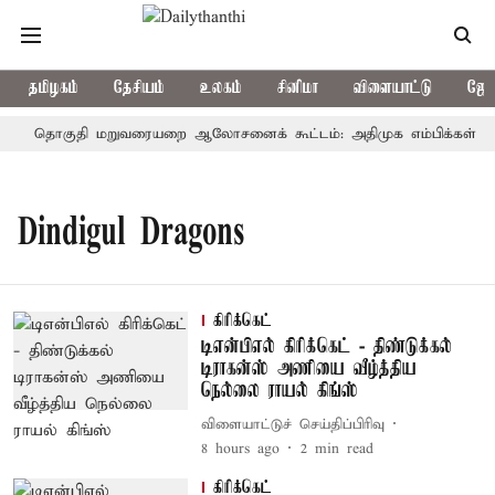
தமிழகம்
தேசியம்
உலகம்
சினிமா
விளையாட்டு
ஜோத
தொகுதி மறுவரையறை ஆலோசனைக் கூட்டம்: அதிமுக எம்பிக்கள் புறக
Dindigul Dragons
கிரிக்கெட்
டிஎன்பிஎல் கிரிக்கெட் - திண்டுக்கல்
டிராகன்ஸ் அணியை வீழ்த்திய
நெல்லை ராயல் கிங்ஸ்
விளையாட்டுச் செய்திப்பிரிவு
8 hours ago
2
min read
கிரிக்கெட்