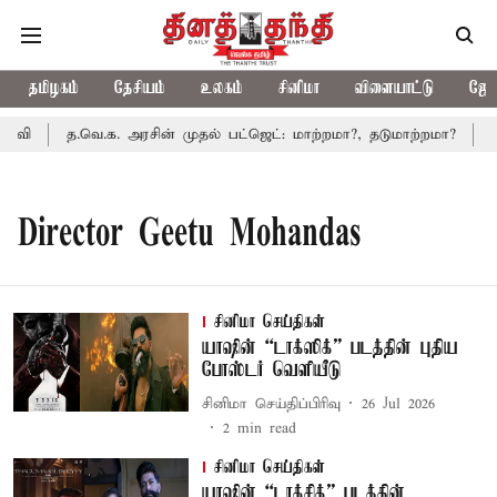
தமிழகம்
தேசியம்
உலகம்
சினிமா
விளையாட்டு
ஜோத
வி
த.வெ.க. அரசின் முதல் பட்ஜெட்: மாற்றமா?, தடுமாற்றமா?
சட்
Director Geetu Mohandas
சினிமா செய்திகள்
யாஷின் “டாக்ஸிக்” படத்தின் புதிய
போஸ்டர் வெளியீடு
சினிமா செய்திப்பிரிவு
26 Jul 2026
2
min read
சினிமா செய்திகள்
யாஷின் “டாக்சிக்” படத்தின்