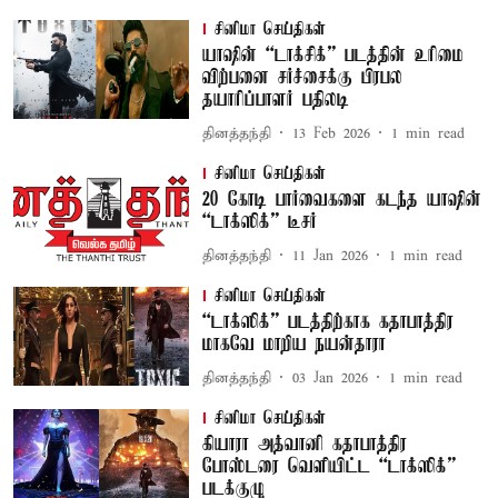
சினிமா செய்திகள்
யாஷின் “டாக்சிக்” படத்தின் உரிமை
விற்பனை சர்ச்சைக்கு பிரபல
தயாரிப்பாளர் பதிலடி
தினத்தந்தி
13 Feb 2026
1
min read
சினிமா செய்திகள்
20 கோடி பார்வைகளை கடந்த யாஷின்
“டாக்ஸிக்” டீசர்
தினத்தந்தி
11 Jan 2026
1
min read
சினிமா செய்திகள்
“டாக்ஸிக்​” படத்திற்காக கதா​பாத்​திர​
மாகவே மாறி​ய நயன்தாரா
தினத்தந்தி
03 Jan 2026
1
min read
சினிமா செய்திகள்
கியாரா அத்வானி கதாபாத்திர
போஸ்டரை வெளியிட்ட “டாக்ஸிக்”
படக்குழு