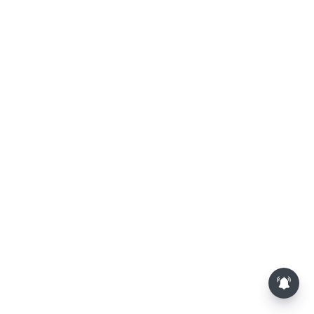
த.வெ.க. அரசின் முதல் பட்ஜெட்: