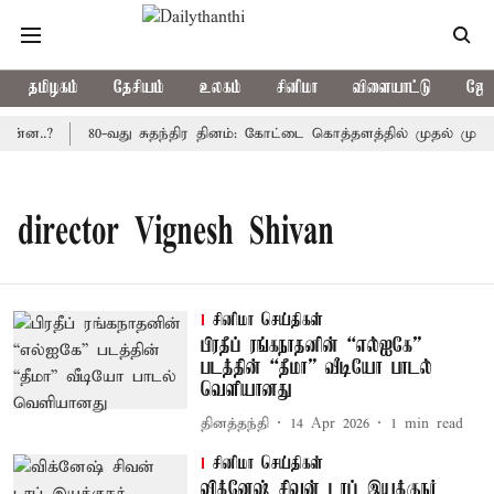
தமிழகம்
தேசியம்
உலகம்
சினிமா
விளையாட்டு
ஜோத
ன்ன..?
80-வது சுதந்திர தினம்: கோட்டை கொத்தளத்தில் முதல் முறைய
director Vignesh Shivan
சினிமா செய்திகள்
பிரதீப் ரங்கநாதனின் “எல்ஐகே”
படத்தின் “தீமா” வீடியோ பாடல்
வெளியானது
தினத்தந்தி
14 Apr 2026
1
min read
சினிமா செய்திகள்
விக்னேஷ் சிவன் டாப் இயக்குநர்