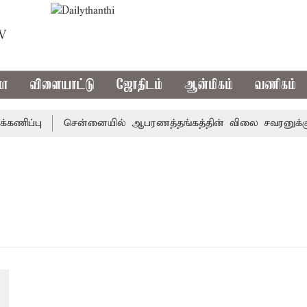
TV
மா
விளையாட்டு
ஜோதிடம்
ஆன்மிகம்
வணிகம்
ணிப்பு
சென்னையில் ஆபரணத்தங்கத்தின் விலை சவரனுக்கு ரூ.5