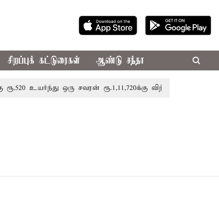
சிறப்புக் கட்டுரைகள்
ஆண்டு சந்தா
20 உயர்ந்து ஒரு சவரன் ரூ.1,11,720க்கு விற்பனை
திருவண்ண