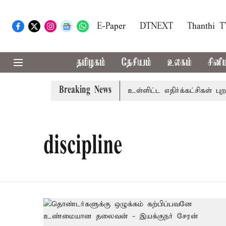
E-Paper
DTNEXT
Thanthi 
தமிழகம்
தேசியம்
உலகம்
சினி
Breaking News
 கூட்டம்: அ.தி.மு.க., தி.மு.க. உள்ளிட்ட எதிர்க்கட்சிகள் புறக்க
discipline