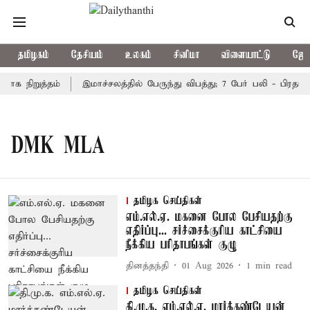
தமிழகம்
தேசியம்
உலகம்
சினிமா
விளையாட்டு
ஜோத
ாக நிறுத்தம்
இமாச்சலத்தில் பேருந்து விபத்து; 7 பேர் பலி - பிரதமர
DMK MLA
தமிழக செய்திகள்
எம்.எல்.ஏ. மகனை போல பேசியதற்கு
எதிர்ப்பு... சர்ச்சைக்குரிய காட்சியை
நீக்கிய பரிதாபங்கள் குழு
தினத்தந்தி
01 Aug 2026
1
min read
தமிழக செய்திகள்
தி.மு.க. எம்.எல்.ஏ. மார்க்கண்டேயன்