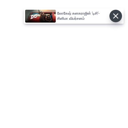
லோகேஷ் கனகராஜின் 'டிசி'-
சினிமா விமர்சனம்