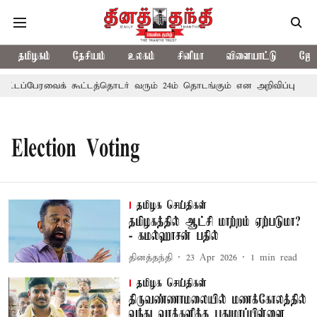
தமிழகம்
தேசியம்
உலகம்
சினிமா
விளையாட்டு
ஜோத
ி சட்டப்பேரவைக் கூட்டத்தொடர் வரும் 24ம் தொடங்கும் என அறிவிப்பு
ப
Election Voting
தமிழக செய்திகள்
தமிழகத்தில் ஆட்சி மாற்றம் ஏற்படுமா?
- கமல்ஹாசன் பதில்
தினத்தந்தி
23 Apr 2026
1
min read
தமிழக செய்திகள்
திருவண்ணாமலையில் மணக்கோலத்தில்
வந்து வாக்களித்த புதுமாப்பிள்ளை