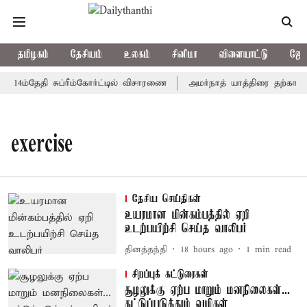
தமிழகம்
தேசியம்
உலகம்
சினிமா
விளையாட்டு
ஜோத
 14ம்தேதி சுப்ரீம்கோர்ட்டில் விசாரணை
அமர்நாத் யாத்திரை தற்காலிகம
exercise
தேசிய செய்திகள்
உயரமான மின்கம்பத்தில் ஏறி
உடற்பயிற்சி செய்த வாலிபர்
தினத்தந்தி
18 hours ago
1
min read
சிறப்புக் கட்டுரைகள்
சூழலுக்கு ஏற்ப மாறும் மனநிலைகள்...
கட்டுப்படுத்தும் வழிகள்