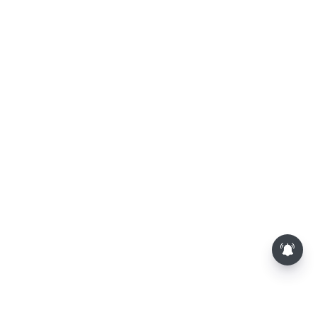
தமிழக அரசியலில் உருவாகும்
புதிய போட்டி: எதிர்காலத்தில்
விஜய்க்கும், தனுசுக்கும்
இடையேதான் - பிரபல ஜோதிடர்
கணிப்பு