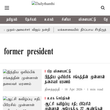
தமிழகம்
தேசியம்
உலகம்
சினிமா
விளையாட்டு
ஜோத
ம்: முதல்-அமைச்சர் விஜய் நன்றி
மக்களவையில் தீர்ப்பாய சீர்திருத்
former president
பிற விளையாட்டு
இந்திய ஒலிம்பிக் சங்கத்தின் முன்னாள்
தலைவர் மரணம்
தினத்தந்தி
18 Apr 2026
1
min read
உலக செய்திகள்
ஆட்சி கவிழ்ப்பு சதி; பிரேசில்
முன்னாள் அதிபருக்கு 27 ஆண்டுகள்