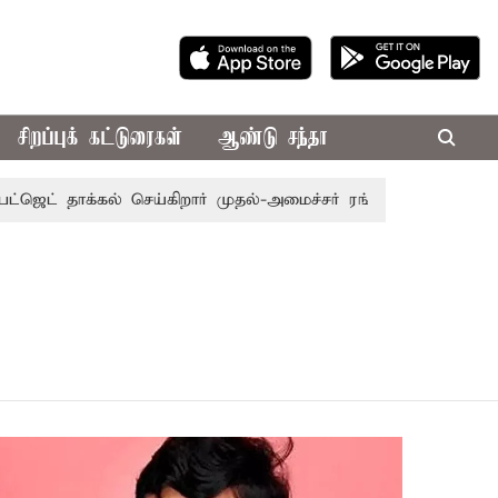
சிறப்புக் கட்டுரைகள்
ஆண்டு சந்தா
ெட் தாக்கல் செய்கிறார் முதல்-அமைச்சர் ரங்கசாமி
எதிர்க்கட