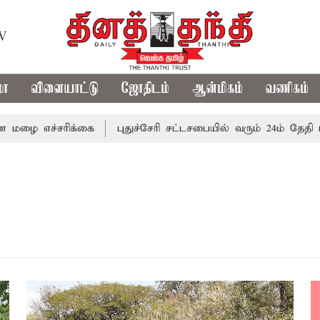
TV
மா
விளையாட்டு
ஜோதிடம்
ஆன்மிகம்
வணிகம்
ை எச்சரிக்கை
புதுச்சேரி சட்டசபையில் வரும் 24ம் தேதி பட்ஜ