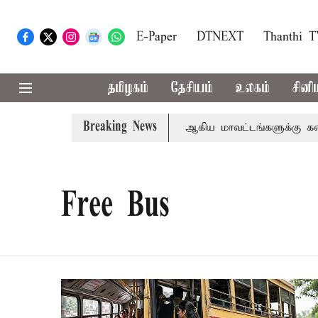
E-Paper
DTNEXT
Thanthi 
தமிழகம்
தேசியம்
உலகம்
சினி
Breaking News
்கீதா
கோவை, தேனி,நீலகிரி ஆகிய மாவட்டங்களுக்கு கன மழ
Free Bus