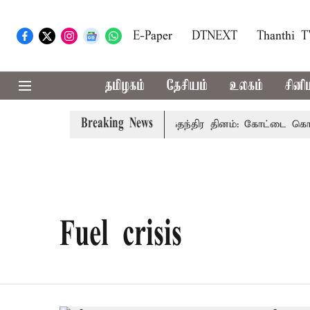
E-Paper
DTNEXT
Thanthi 
தமிழகம்
தேசியம்
உலகம்
சினி
Breaking News
அரசு கூறுவதென்ன..?
80-வது சுதந்திர தினம்: கோட்டை கொத்த
Fuel crisis