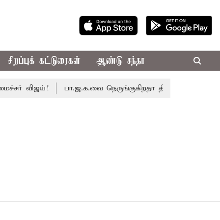
சிறப்புக் கட்டுரைகள்
ஆண்டு சந்தா
சர் விஜய்!
பா.ஜ.க.வை நெருங்குகிறதா தி.மு.க.? அனைத்துக்க