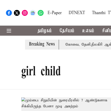
E-Paper
DTNEXT
Thanthi 
தமிழகம்
தேசியம்
உலகம்
சினி
Breaking News
ழக்கை வாபஸ் பெற்றார் சங்கீதா
கோவை, தேனி,நீலகிரி ஆகிய 
girl child