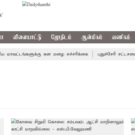
TV
மா
விளையாட்டு
ஜோதிடம்
ஆன்மிகம்
வணிகம்
மாவட்டங்களுக்கு கன மழை எச்சரிக்கை
புதுச்சேரி சட்டசபைய