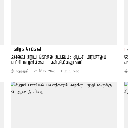
தமிழக செய்திகள்
கோவை சிறுமி கொலை சம்பவம்: ஆட்சி மாறினாலும்
க
காட்சி மாறவில்லை - எஸ்.பி.வேலுமணி
எ
தினத்தந்தி
23 May 2026
1
min read
தி