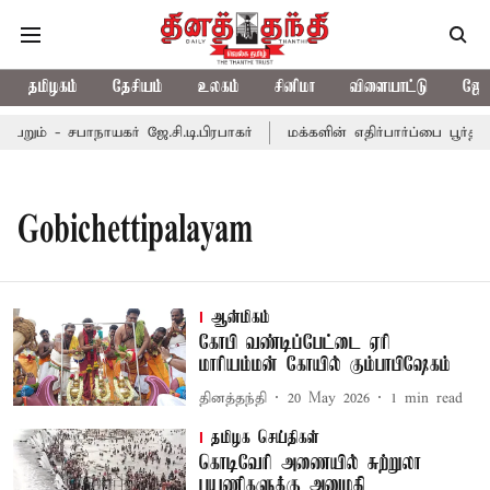
தமிழகம்
தேசியம்
உலகம்
சினிமா
விளையாட்டு
ஜோத
ும் - சபாநாயகர் ஜே.சி.டி.பிரபாகர்
மக்களின் எதிர்பார்ப்பை பூர்த்த
Gobichettipalayam
ஆன்மிகம்
கோபி வண்டிப்பேட்டை ஏரி
மாரியம்மன் கோயில் கும்பாபிஷேகம்
தினத்தந்தி
20 May 2026
1
min read
தமிழக செய்திகள்
கொடிவேரி அணையில் சுற்றுலா
பயணிகளுக்கு அனுமதி