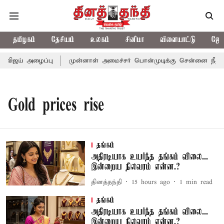
தமிழகம்
தேசியம்
உலகம்
சினிமா
விளையாட்டு
ஜோத
 விஜய் அழைப்பு
முன்னாள் அமைச்சர் பொன்முடிக்கு சென்னை நீதிமன்
Gold prices rise
தங்கம்
அதிரடியாக உயர்ந்த தங்கம் விலை...
இன்றைய நிலவரம் என்ன.?
தினத்தந்தி
15 hours ago
1
min read
தங்கம்
அதிரடியாக உயர்ந்த தங்கம் விலை...
இன்றைய நிலவரம் என்ன.?