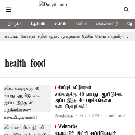
தமிழகம்
தேசியம்
உலகம்
சினிமா
விளையாட்டு
ஜோத
்: கோட்டை கொத்தளத்தில் முதல் முறையாக தேசிய கொடி ஏற்றுகிறார், முத
health food
சிறப்புக் கட்டுரைகள்
உங்களுக்கு 40 வயது ஆயிடுச்சா..
அப்ப இந்த 40 பழக்கங்களை
கடைபிடியுங்கள்!
தினத்தந்தி
14 Jul 2026
4
min read
Webstories
காலையில் இட்லி சாப்பிடுவதால்