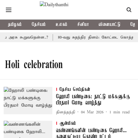
தமிழகம்
தேசியம்
உலகம்
சினிமா
விளையாட்டு
ஜோத
திய அரசு கூறுவதென்ன..?
80-வது சுதந்திர தினம்: கோட்டை கொத்தளத்
Holi celebration
தேசிய செய்திகள்
ஹோலி பண்டிகை: நாட்டு மக்களுக்கு
பிரதமர் மோடி வாழ்த்து
தினத்தந்தி
04 Mar 2026
1
min read
ஆன்மிகம்
வண்ணங்களின் பண்டிகை ஹோலி...
களைகட்டிய கொண்டாட்டம்