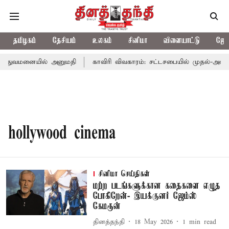
தமிழகம்
தேசியம்
உலகம்
சினிமா
விளையாட்டு
ஜோத
த்துவமனையில் அனுமதி
காவிரி விவகாரம்: சட்டசபையில் முதல்-அமைச
hollywood cinema
சினிமா செய்திகள்
மற்ற படங்களுக்கான கதைகளை எழுத
போகிறேன்- இயக்குனர் ஜேம்ஸ்
கேமரூன்
தினத்தந்தி
18 May 2026
1
min read