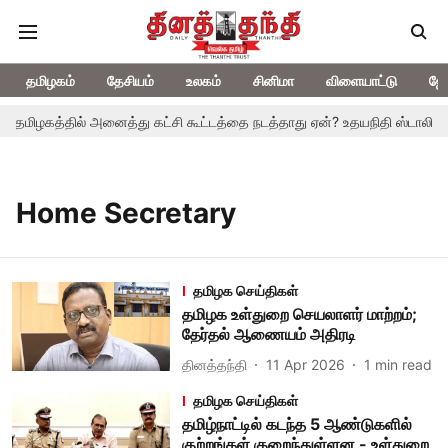
தமிழகம்
தேசியம்
உலகம்
சினிமா
விளையாட்டு
ஜோ
: தமிழகத்தில் அனைத்து கட்சி கூட்டத்தை நடத்தாது ஏன்? உதயநிதி ஸ்டாலின் க
Home Secretary
தமிழக செய்திகள்
தமிழக உள்துறை செயலாளர் மாற்றம்;
தேர்தல் ஆணையம் அதிரடி
தினத்தந்தி
11 Apr 2026
1
min read
தமிழக செய்திகள்
தமிழ்நாட்டில் கடந்த 5 ஆண்டுகளில்
குற்றங்கள் குறைந்துள்ளன - உள்துறை