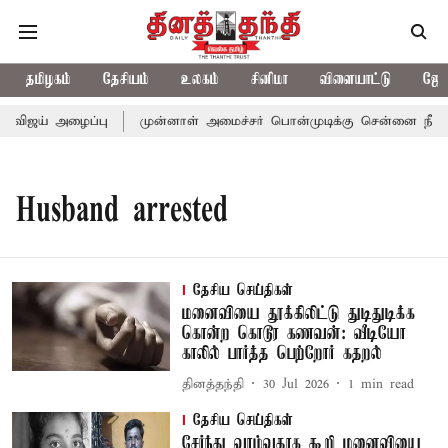
தமிழகம்
தேசியம்
உலகம்
சினிமா
விளையாட்டு
ஜோத
 விஜய் அழைப்பு
முன்னாள் அமைச்சர் பொன்முடிக்கு சென்னை நீதிமன்
Husband arrested
தேசிய செய்திகள்
மனைவியை தூக்கிலிட்டு துடிதுடிக்க
கொன்ற கொடூர கணவன்: வீடியோ
காலில் பார்த்த பெற்றோர் கதறல்
தினத்தந்தி
30 Jul 2026
1
min read
தேசிய செய்திகள்
சேர்ந்து வாழ்வதாக கூறி மனைவியை