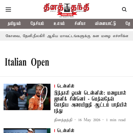
தமிழகம்
தேசியம்
உலகம்
சினிமா
விளையாட்டு
ஜோத
கோவை, தேனி,நீலகிரி ஆகிய மாவட்டங்களுக்கு கன மழை எச்சரிக்கை
Italian Open
டென்னிஸ்
இத்தாலி ஓபன் டென்னிஸ்: மழையால்
ஜானிக் சின்னெர் - மெத்வதேவ்
மோதிய அரையிறுதி ஆட்டம் பாதியில்
ரத்து
தினத்தந்தி
16 May 2026
1
min read
டென்னிஸ்