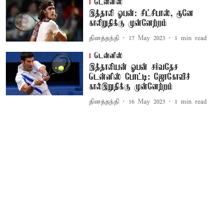
டென்னிஸ்
இத்தாலி ஓபன்: சிட்சிபாஸ், ரூனே
காலிறுதிக்கு முன்னேற்றம்
தினத்தந்தி
17 May 2023
1
min read
டென்னிஸ்
இத்தாலியன் ஓபன் சர்வதேச
டென்னிஸ் போட்டி: ஜோகோவிச்
கால்இறுதிக்கு முன்னேற்றம்
தினத்தந்தி
16 May 2023
1
min read