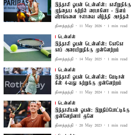
இத்தாலி ஓபன் டென்னிஸ்: காலிறுதிக்கு
முந்தைய சுற்றில் ரைபாகினா - இளம்
வீராங்கனை ஈலாவை வீழ்த்தி அசத்தல்
தினத்தந்தி
11 May 2026
1
min read
டென்னிஸ்
இத்தாலி ஓபன் டென்னிஸ்: கோகோ
காப் அரையிறுதிக்கு முன்னேற்றம்
தினத்தந்தி
14 May 2025
1
min read
டென்னிஸ்
இத்தாலி ஓபன் டென்னிஸ்: மேடிசன்
கீஸ் 4-வது சுற்றுக்கு முன்னேற்றம்
தினத்தந்தி
11 May 2024
1
min read
டென்னிஸ்
இத்தாலியன் ஓபன்: இறுதிப்போட்டிக்கு
முன்னேறினார் ரூனே
தினத்தந்தி
20 May 2023
1
min read