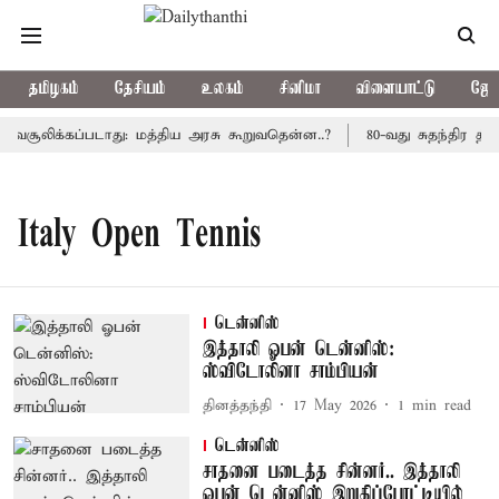
தமிழகம்
தேசியம்
உலகம்
சினிமா
விளையாட்டு
ஜோத
வசூலிக்கப்படாது: மத்திய அரசு கூறுவதென்ன..?
80-வது சுதந்திர தி
Italy Open Tennis
டென்னிஸ்
இத்தாலி ஓபன் டென்னிஸ்:
ஸ்விடோலினா சாம்பியன்
தினத்தந்தி
17 May 2026
1
min read
டென்னிஸ்
சாதனை படைத்த சின்னர்.. இத்தாலி
ஓபன் டென்னிஸ் இறுதிப்போட்டியில்