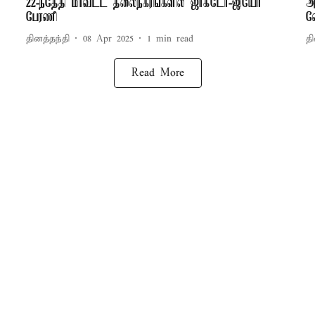
22-ந்தேதி மாவட்ட தலைநகரங்களில் ஜாக்டோ-ஜியோ
அ
பேரணி
வ
தினத்தந்தி
08 Apr 2025
1
min read
தி
Read More