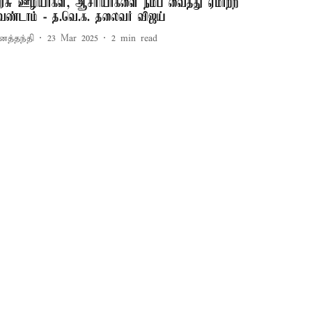
ரசு ஊழியர்கள், ஆசிரியர்களை நம்ப வைத்து ஏமாற்ற
ேண்டாம் - த.வெ.க. தலைவர் விஜய்
னத்தந்தி
23 Mar 2025
2
min read