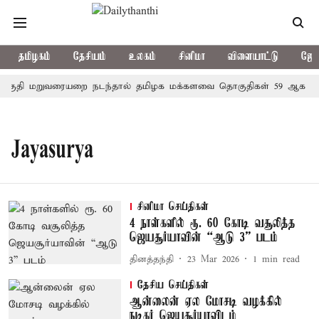
தமிழகம்
தேசியம்
உலகம்
சினிமா
விளையாட்டு
ஜோத
ுதி மறுவரையறை நடந்தால் தமிழக மக்களவை தொகுதிகள் 59 ஆக உயரு
Jayasurya
சினிமா செய்திகள்
4 நாள்களில் ரூ. 60 கோடி வசூலித்த
ஜெயசூர்யாவின் “ஆடு 3” படம்
தினத்தந்தி
23 Mar 2026
1
min read
தேசிய செய்திகள்
ஆன்லைன் ஏல மோசடி வழக்கில்
நடிகர் ஜெயசூர்யாவிடம்