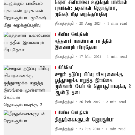
கேரள சினிமாவை உலுக்கும் பாலியல்
புகார்கள்: நடிகர்கள் ஜெயசூர்யா,
முகேஷ் மீது வழக்குப்பதிவு
தினத்தந்தி
28 Aug 2024
1
min read
சினிமா செய்திகள்
கத்தனார் மலையாள படத்தில்
இணையும் பிரபுதேவா
தினத்தந்தி
17 Mar 2024
1
min read
கிரிக்கெட்
ஊழல் தடுப்பு பிரிவு விசாரணைக்கு
ஒத்துழைக்க மறுத்த இலங்கை
முன்னாள் கேப்டன் ஜெயசூர்யாவுக்கு 2
ஆண்டு தடை
தினத்தந்தி
26 Feb 2019
2
min read
சினிமா செய்திகள்
திருநங்கைகளுடன் ஜெயசூர்யா
தினத்தந்தி
23 Jun 2018
1
min read