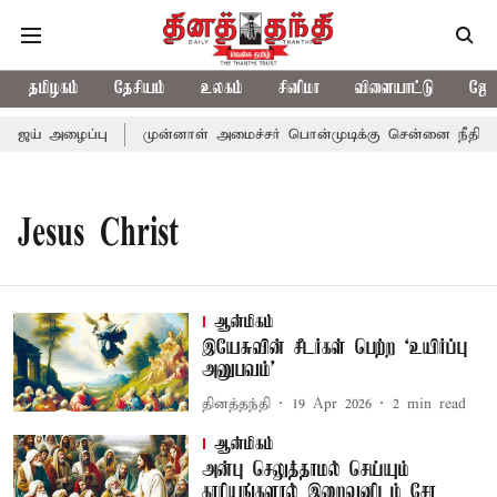
தமிழகம்
தேசியம்
உலகம்
சினிமா
விளையாட்டு
ஜோத
விஜய் அழைப்பு
முன்னாள் அமைச்சர் பொன்முடிக்கு சென்னை நீதிமன்ற
Jesus Christ
ஆன்மிகம்
இயேசுவின் சீடர்கள் பெற்ற ‘உயிர்ப்பு
அனுபவம்’
தினத்தந்தி
19 Apr 2026
2
min read
ஆன்மிகம்
அன்பு செலுத்தாமல் செய்யும்
காரியங்களால் இறைவனிடம் சேர