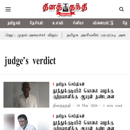
தமிழகம்
தேசியம்
உலகம்
சினிமா
விளையாட்டு
ஜோத
ஜெட்: முதல்-அமைச்சர் விஜய்
தமிழக அரசியலில் பரபரப்பு; அமைச்சர
judge's verdict
தமிழக செய்திகள்
தூத்துக்குடியில் கொலை வழக்கு
குற்றவாளிக்கு ஆயுள் தண்டனை
தினத்தந்தி
19 Mar 2026
1
min read
தமிழக செய்திகள்
தூத்துக்குடியில் கொலை வழக்கு
குற்றவாளிக்கு ஆயுள் தண்டனை