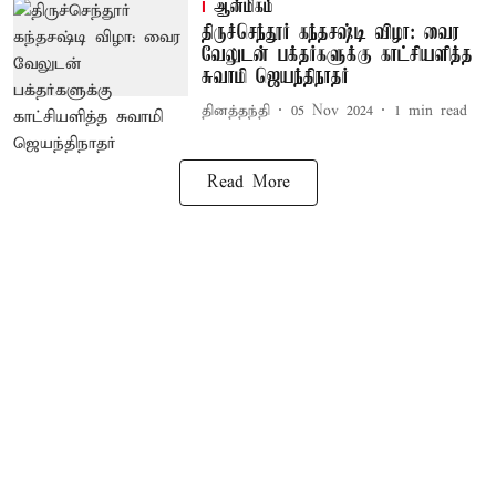
ஆன்மிகம்
திருச்செந்தூர் கந்தசஷ்டி விழா: வைர
வேலுடன் பக்தர்களுக்கு காட்சியளித்த
சுவாமி ஜெயந்திநாதர்
தினத்தந்தி
05 Nov 2024
1
min read
Read More