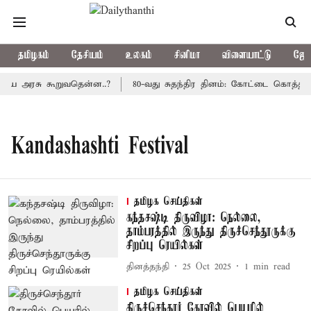
தமிழகம்
தேசியம்
உலகம்
சினிமா
விளையாட்டு
ஜோத
திய அரசு கூறுவதென்ன..?
80-வது சுதந்திர தினம்: கோட்டை கொத்தளத்
Kandashashti Festival
தமிழக செய்திகள்
கந்தசஷ்டி திருவிழா: நெல்லை,
தாம்பரத்தில் இருந்து திருச்செந்தூருக்கு
சிறப்பு ரெயில்கள்
தினத்தந்தி
25 Oct 2025
1
min read
தமிழக செய்திகள்
திருச்செந்தூர் கோவில் பெயரில்