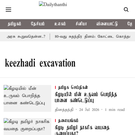
தமிழகம்
தேசியம்
உலகம்
சினிமா
விளையாட்டு
ஜோத
ிய அரசு கூறுவதென்ன..?
80-வது சுதந்திர தினம்: கோட்டை கொத்தளத்த
keezhadi excavation
தமிழக செய்திகள்
கீழடியில் மீன் உருவம் பொறித்த
பானை கண்டெடுப்பு
தினத்தந்தி
24 Jul 2026
1
min read
தலையங்கம்
கீழடி தமிழர் நாகரிக வயதை
குறைப்பதா?