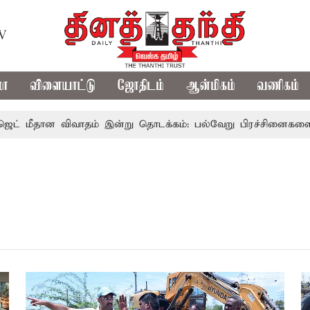
TV
மா
விளையாட்டு
ஜோதிடம்
ஆன்மிகம்
வணிகம்
ீதான விவாதம் இன்று தொடக்கம்: பல்வேறு பிரச்சினைகளை எழுப்ப எ