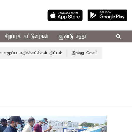
சிறப்புக் கட்டுரைகள்
ஆண்டு சந்தா
திர்க்கட்சிகள் திட்டம்
இன்று கொட்டப்போகும் கனமழை.. எந