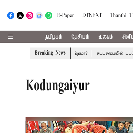
E-Paper
DTNEXT
Thanthi 
தமிழகம்
தேசியம்
உலகம்
சினி
Breaking News
ல் பட்ஜெட்: மாற்றமா?, தடுமாற்றமா?
சட்டசபையில் பட்ஜெட் ம
Kodungaiyur