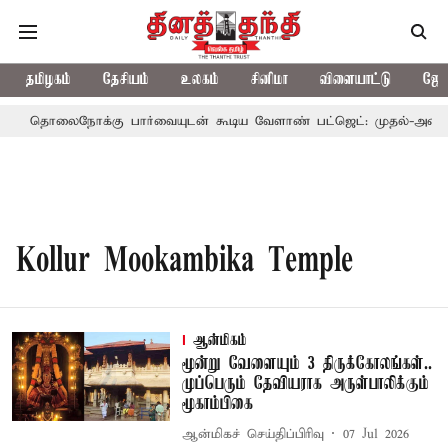
தமிழகம்
தேசியம்
உலகம்
சினிமா
விளையாட்டு
ஜோத
தொலைநோக்கு பார்வையுடன் கூடிய வேளாண் பட்ஜெட்: முதல்-அமைச்ச
Kollur Mookambika Temple
ஆன்மிகம்
மூன்று வேளையும் 3 திருக்கோலங்கள்..
முப்பெரும் தேவியராக அருள்பாலிக்கும்
மூகாம்பிகை
ஆன்மிகச் செய்திப்பிரிவு
07 Jul 2026