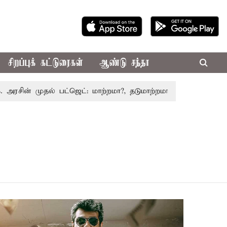
சிறப்புக் கட்டுரைகள்
ஆண்டு சந்தா
ன் முதல் பட்ஜெட்: மாற்றமா?, தடுமாற்றமா?
சட்டசபையில் பட்