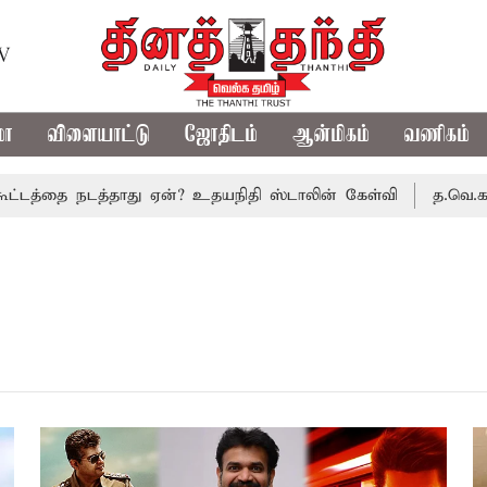
TV
மா
விளையாட்டு
ஜோதிடம்
ஆன்மிகம்
வணிகம்
த்தை நடத்தாது ஏன்? உதயநிதி ஸ்டாலின் கேள்வி
த.வெ.க. அரசி