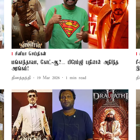
சினிமா செய்திகள்
மங்காத்தாவா, கோட்-ஆ?… பிரேம்ஜி பதிலால் அதிர்ந்த
ர
அரங்கம்!
இ
தினத்தந்தி
19 Mar 2026
1
min read
தி