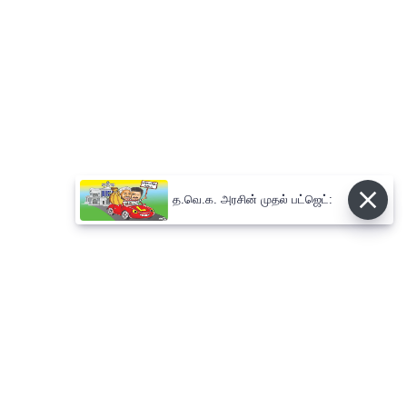
த.வெ.க. அரசின் முதல் பட்ஜெட்: