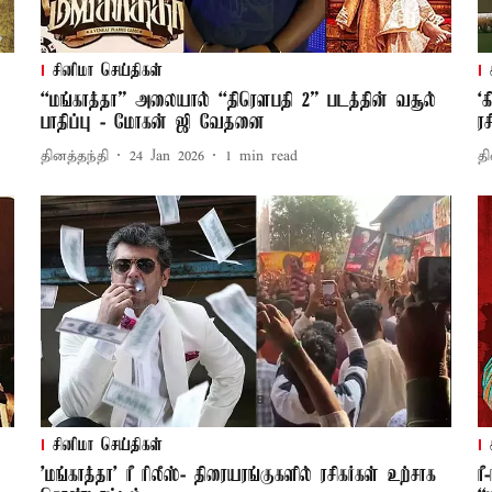
சினிமா செய்திகள்
“மங்காத்தா” அலையால் “திரௌபதி 2” படத்தின் வசூல்
‘
பாதிப்பு - மோகன் ஜி வேதனை
ர
தினத்தந்தி
24 Jan 2026
1
min read
தி
சினிமா செய்திகள்
'மங்காத்தா' ரீ ரிலீஸ்- திரையரங்குகளில் ரசிகர்கள் உற்சாக
ர