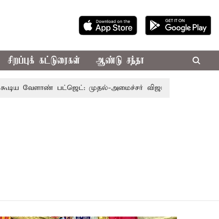
சிறப்புக் கட்டுரைகள்
ஆண்டு சந்தா
 வேளாண் பட்ஜெட்: முதல்-அமைச்சர் விஜய்
தமிழக அரசியலி