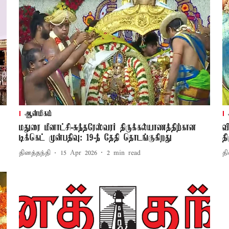
ஆன்மிகம்
மதுரை மீனாட்சி-சுந்தரேஸ்வரர் திருக்கல்யாணத்திற்கான
வ
டிக்கெட் முன்பதிவு: 19-ந் தேதி தொடங்குகிறது
த
தினத்தந்தி
15 Apr 2026
2
min read
தி