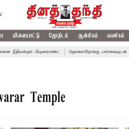
TV
மா
விளையாட்டு
ஜோதிடம்
ஆன்மிகம்
வணிகம்
நீதிமன்றம் பிடிவாராண்ட்
தொலைநோக்கு பார்வையுடன் கூடிய
warar Temple