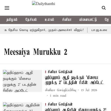
தமிழகம்
தேசியம்
உலகம்
சினிமா
விளையாட்டு
ஜோத
ாக தேசிய கொடி ஏற்றுகிறார், முதல்-அமைச்சர் விஜய்!
பா.ஜ.க.வை நெ
Meesaiya Murukku 2
சினிமா செய்திகள்
ஹிப்ஹாப் ஆதி நடிக்கும் 'மீசைய
முறுக்கு 2' படத்தின் ரிலீஸ் அப்டேட்
சினிமா செய்திப்பிரிவு
15 Jul 2026
1
min read
சினிமா செய்திகள்
ஹிப்ஹாப் ஆதியின் மீசையமுறுக்கு 2!