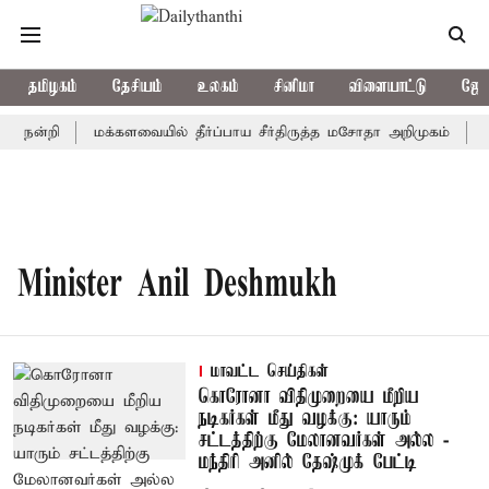
தமிழகம்
தேசியம்
உலகம்
சினிமா
விளையாட்டு
ஜோத
் நன்றி
மக்களவையில் தீர்ப்பாய சீர்திருத்த மசோதா அறிமுகம்
கா
Minister Anil Deshmukh
மாவட்ட செய்திகள்
கொரோனா விதிமுறையை மீறிய
நடிகர்கள் மீது வழக்கு: யாரும்
சட்டத்திற்கு மேலானவர்கள் அல்ல -
மந்திரி அனில் தேஷ்முக் பேட்டி