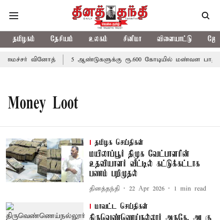
தமிழகம்
தேசியம்
உலகம்
சினிமா
விளையாட்டு
ஜோத
மைச்சர் வினோத்
5 ஆண்டுகளுக்கு ரூ.600 கோடியில் மண்வள பாதுகாப
Money Loot
தமிழக செய்திகள்
மயிலாப்பூர் திமுக வேட்பாளரின்
உதவியாளர் வீட்டில் கட்டுக்கட்டாக
பணம் பறிமுதல்
தினத்தந்தி
22 Apr 2026
1
min read
மாவட்ட செய்திகள்
திருவெண்ணெய்நல்லூர் அருகே, அடகு