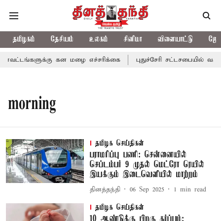
தமிழகம்
தேசியம்
உலகம்
சினிமா
விளையாட்டு
ஜோத
வட்டங்களுக்கு கன மழை எச்சரிக்கை
புதுச்சேரி சட்டசபையில் வரும்
morning
தமிழக செய்திகள்
பராமரிப்பு பணி: சென்னையில்
செப்டம்பர் 9 முதல் மெட்ரோ ரெயில்
இயக்கும் இடைவெளியில் மாற்றம்
தினத்தந்தி
06 Sep 2025
1
min read
தமிழக செய்திகள்
10 ஆண்டுக்கு பிறகு கர்ப்பம்: