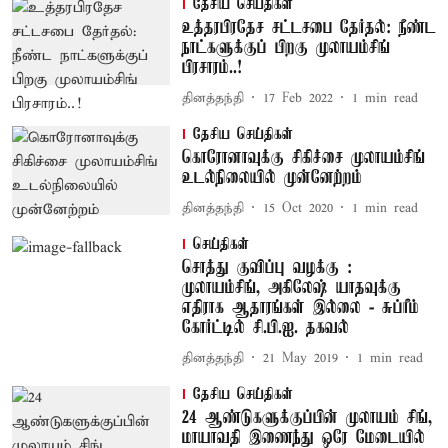
தேசிய செய்திகள்
உத்தரபிரதேச சட்டசபை தேர்தல்: நீண்ட
நாட்களுக்குப் பிறகு முலாயம்சிங்
பிரசாரம்..!
தினத்தந்தி
17 Feb 2022
1
min read
தேசிய செய்திகள்
கொரோனாவுக்கு சிகிச்சை முலாயம்சிங்
உடல்நிலையில் முன்னேற்றம்
தினத்தந்தி
15 Oct 2020
1
min read
செய்திகள்
சொத்து குவிப்பு வழக்கு :
முலாயம்சிங், அகிலேஷ் யாதவுக்கு
எதிராக ஆதாரங்கள் இல்லை - சுப்ரீம்
கோர்ட்டில் சி.பி.ஐ. தகவல்
தினத்தந்தி
21 May 2019
1
min read
தேசிய செய்திகள்
24 ஆண்டுகளுக்குப்பின் முலாயம் சிங்,
மாயாவதி இணைந்து ஒரே மேடையில்