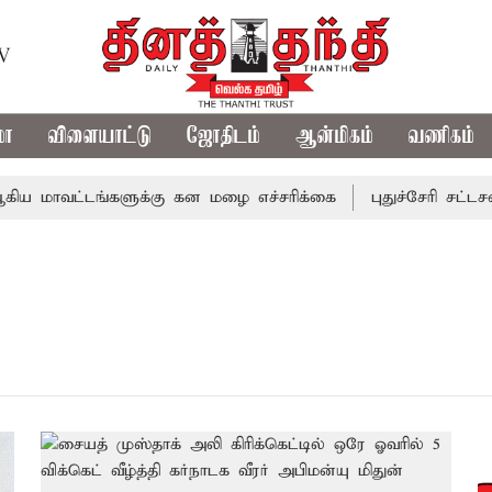
TV
மா
விளையாட்டு
ஜோதிடம்
ஆன்மிகம்
வணிகம்
 மாவட்டங்களுக்கு கன மழை எச்சரிக்கை
புதுச்சேரி சட்டசபை