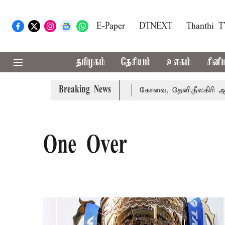
E-Paper
DTNEXT
Thanthi 
தமிழகம்
தேசியம்
உலகம்
சினி
Breaking News
வழக்கை வாபஸ் பெற்றார் சங்கீதா
கோவை, தேனி,நீலகிரி ஆகிய
One Over