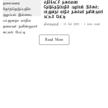
எதிர்க்கட்சி தலைவரை
தேர்ந்தெடுப்பதில் குழப்பம் இல்லை;
பா.ஜனதா மாநில தலைவர் நளின்குமார்
கட்டீல் பேட்டி
தினத்தந்தி
15 Jul 2023
1
min read
Read More