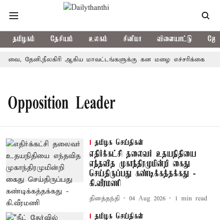
தமிழகம்
தேசியம்
உலகம்
சினிமா
விளையாட்டு
ஜோத
வை, தேனி,நீலகிரி ஆகிய மாவட்டங்களுக்கு கன மழை எச்சரிக்கை
ப
Opposition Leader
தமிழக செய்திகள்
எதிர்க்கட்சி தலைவர் உதயநிதியை
எந்தவித முகாந்திரமுமின்றி கைது
செய்திருப்பது கண்டிக்கத்தக்கது -
கி.வீரமணி
தினத்தந்தி
04 Aug 2026
1
min read
தமிழக செய்திகள்