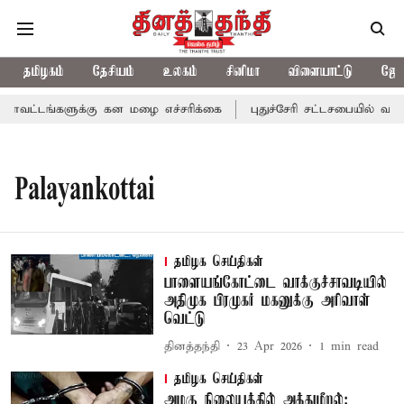
தமிழகம்
தேசியம்
உலகம்
சினிமா
விளையாட்டு
ஜோத
ாவட்டங்களுக்கு கன மழை எச்சரிக்கை
புதுச்சேரி சட்டசபையில் வரும்
Palayankottai
தமிழக செய்திகள்
பாளையங்கோட்டை வாக்குச்சாவடியில்
அதிமுக பிரமுகர் மகனுக்கு அரிவாள்
வெட்டு
தினத்தந்தி
23 Apr 2026
1
min read
தமிழக செய்திகள்
அழகு நிலையத்தில் அத்துமீறல்: