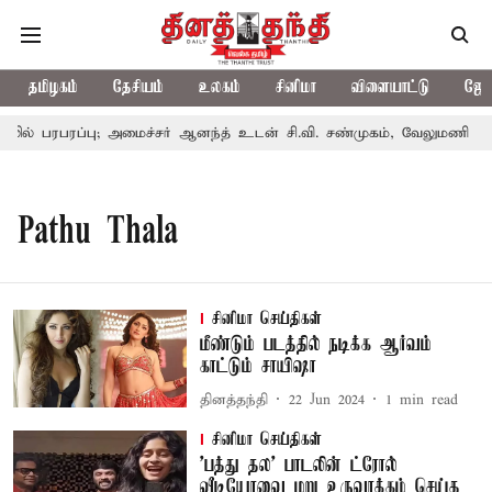
தமிழகம்
தேசியம்
உலகம்
சினிமா
விளையாட்டு
ஜோத
ல் பரபரப்பு; அமைச்சர் ஆனந்த் உடன் சி.வி. சண்முகம், வேலுமணி சந்திப
Pathu Thala
சினிமா செய்திகள்
மீண்டும் படத்தில் நடிக்க ஆர்வம்
காட்டும் சாயிஷா
தினத்தந்தி
22 Jun 2024
1
min read
சினிமா செய்திகள்
'பத்து தல' பாடலின் ட்ரோல்
வீடியோவை மறு உருவாக்கம் செய்த