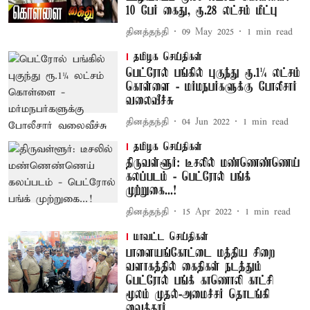
10 பேர் கைது, ரூ.28 லட்சம் மீட்பு
தினத்தந்தி
09 May 2025
1
min read
தமிழக செய்திகள்
பெட்ரோல் பங்கில் புகுந்து ரூ.1¼ லட்சம்
கொள்ளை - மர்மநபர்களுக்கு போலீசார்
வலைவீச்சு
தினத்தந்தி
04 Jun 2022
1
min read
தமிழக செய்திகள்
திருவள்ளூர்: டீசலில் மண்ணெண்ணெய்
கலப்படம் - பெட்ரோல் பங்க்
முற்றுகை...!
தினத்தந்தி
15 Apr 2022
1
min read
மாவட்ட செய்திகள்
பாளையங்கோட்டை மத்திய சிறை
வளாகத்தில் கைதிகள் நடத்தும்
பெட்ரோல் பங்க் காணொலி காட்சி
மூலம் முதல்-அமைச்சர் தொடங்கி
வைத்தார்