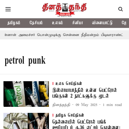
தமிழகம்
தேசியம்
உலகம்
சினிமா
விளையாட்டு
ஜோத
ுன்னாள் அமைச்சர் பொன்முடிக்கு சென்னை நீதிமன்றம் பிடிவாராண்ட்
petrol punk
உலக செய்திகள்
இஸ்லாமாபாத்தில் உள்ள பெட்ரோல்
பங்குகள் 2 நாட்களுக்கு மூடல்
தினத்தந்தி
09 May 2025
1
min read
தமிழக செய்திகள்
நெல்லையில் பெட்ரோல் பங்க்
ஊழியரிடம் ரூ.36 லட்சம் கொள்ளை: