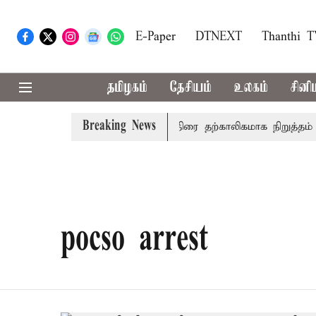
E-Paper
DTNEXT
Thanthi 
தமிழகம்
தேசியம்
உலகம்
சினி
Breaking News
ரீம் கோர்ட்டு
அமர்நாத் யாத்திரை தற்காலிகமாக நிறுத்தம்
pocso arrest