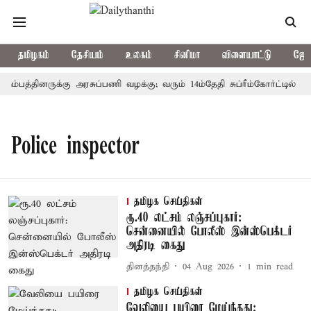
தமிழகம்
தேசியம்
உலகம்
சினிமா
விளையாட்டு
ஜோத
ும்பத்தினருக்கு அரசுப்பணி வழக்கு; வரும் 14ம்தேதி சுப்ரீம்கோர்ட்டில் வ
Police inspector
தமிழக செய்திகள்
ரூ.40 லட்சம் லஞ்சப்புகார்:
சென்னையில் போலீஸ் இன்ஸ்பெக்டர்
அதிரடி கைது
தினத்தந்தி
04 Aug 2026
1
min read
தமிழக செய்திகள்
வேலியை பயிரை மேய்ந்தது;