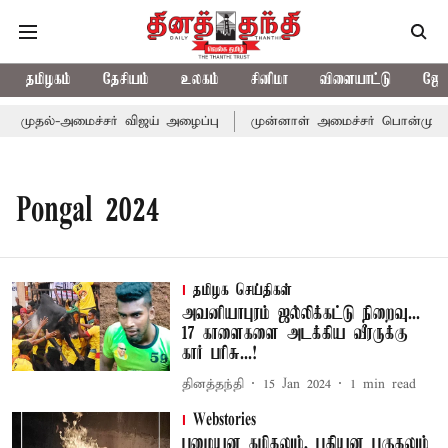
தமிழகம்
தேசியம்
உலகம்
சினிமா
விளையாட்டு
ஜோத
கு முதல்-அமைச்சர் விஜய் அழைப்பு
முன்னாள் அமைச்சர் பொன்முடிக்க
Pongal 2024
தமிழக செய்திகள்
அவனியாபுரம் ஜல்லிக்கட்டு நிறைவு...
17 காளைகளை அடக்கிய வீரருக்கு
கார் பரிசு...!
தினத்தந்தி
15 Jan 2024
1
min read
Webstories
பழையன கழிதலும், புதியன புகுதலும்